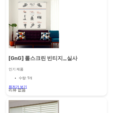
[GnG] 롤스크린 빈티지_실사
인기 제품
수량: 1개
최저가 보기
리뷰 없음