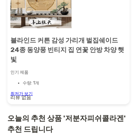
블라인드 커튼 감성 가리개 벌집쉐이드
24종 동양풍 빈티지 집 연꽃 안방 차양 햇
빛
인기 제품
수량: 1개
최저가 보기
리뷰 없음
오늘의 추천 상품 '저분자피쉬콜라겐'
추천 드립니다