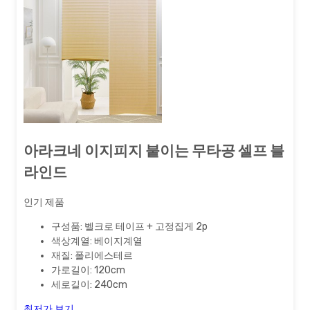
아라크네 이지피지 붙이는 무타공 셀프 블
라인드
인기 제품
구성품: 벨크로 테이프 + 고정집게 2p
색상계열: 베이지계열
재질: 폴리에스테르
가로길이: 120cm
세로길이: 240cm
최저가 보기