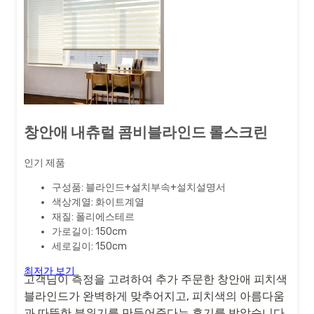
창안애 내츄럴 콤비블라인드 롤스크린
인기 제품
구성품: 블라인드+설치부속+설치설명서
색상계열: 화이트계열
재질: 폴리에스테르
가로길이: 150cm
세로길이: 150cm
최저가 보기
고객님이 측정을 고려하여 추가 주문한 창안애 피치색
블라인드가 완벽하게 맞추어지고, 피치색의 아름다움
과 따뜻한 분위기를 만들어준다는 후기를 받았습니다.