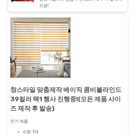
모음!
창스타일 맞춤제작 베이직 콤비블라인드
39컬러 택1 행사 진행중!(모든 제품 사이
즈 제작 후 발송)
인기 제품
수량: 1개