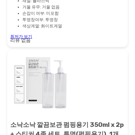
재질: 플라스틱
거울 유무: 거울 없음
손잡이 여부: 미포함
투명창여부: 투명창
색상계열: 화이트계열
최저가 보기
리뷰 없음
소낙소낙 깔끔보관 펌핑용기 350ml x 2p
+ 스티커 4종 세트, 투명(펌핑용기), 1개