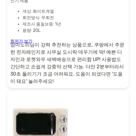
인기 제품
색상: 화이트계열
회전방식: 무회전
제조사 품질보증: 1년
용량: 20L
최저가 보기
엄마노리님이 강력 추천하는 상품으로, 쿠팡에서 주문
한 전자레인지로 사무실 도시락 데우기에 딱! 예쁜 디
자인과 로켓와우 새벽배송으로 편리함 UP! 사용법도
간단하고 손쉽게 강중약 선택 가능. 다만 2분부터라서
30초 돌리기가 조금 어려워요. 도움이 되셨다면 '도움
이 돼요' 눌러주세요!